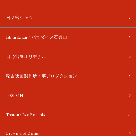
日ノ出シャツ
Ishimakisan / パラダイス石巻山
日乃出屋オリヂナル
稲吉映画製作所 / 芋プロダクション
100BON
Treasure Isle Records
Brown and Dennis