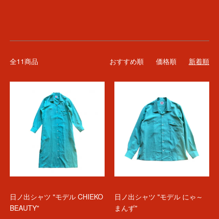
全11商品
おすすめ順
価格順
新着順
日ノ出シャツ "モデル CHIEKO
日ノ出シャツ "モデル にゃ～
BEAUTY"
まんず"