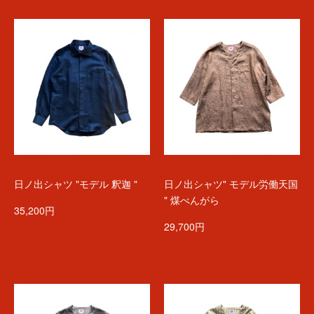
日ノ出シャツ "モデル 釈迦 "
日ノ出シャツ" モデル労働天国
" 煤べんがら
35,200円
29,700円