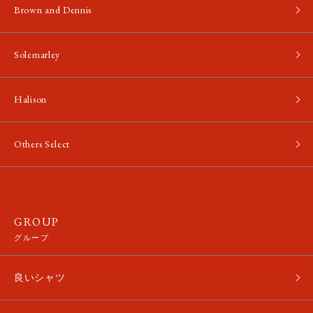
Brown and Dennis
Solemarley
Halison
Others Select
GROUP
グループ
良いシャツ