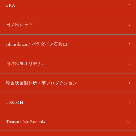
ERA.
日ノ出シャツ
Ishimakisan / パラダイス石巻山
日乃出屋オリヂナル
稲吉映画製作所 / 芋プロダクション
100BON
Treasure Isle Records