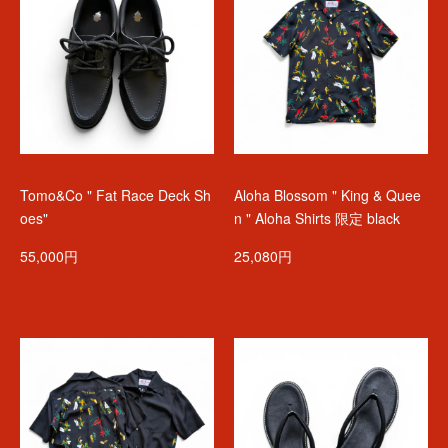
Tomo&Co " Fat Race Deck Sh
Aloha Blossom " King & Quee
oes"
n " Aloha Shirts 限定 black
55,000円
25,080円