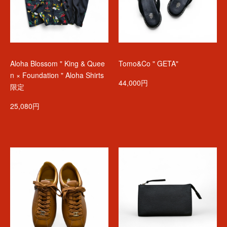
Aloha Blossom " King & Quee
Tomo&Co " GETA"
n × Foundation " Aloha Shirts
44,000円
限定
25,080円