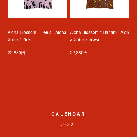
a
Aloha Blossom " Heels " Aloha
Aloha Blossom " Hanabi " Aloh
Al
Shirts / Pink
a Shirts / Brown
n 
22,880円
22,880円
2
CALENDAR
カレンダー