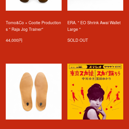
Tomo&Co × Cootie Production
ERA. " EO Shrink Awai Wallet
s " Raja Jog Trainer"
Large "
44,000円
SOLD OUT