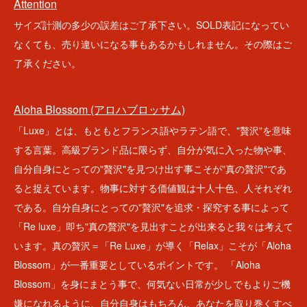
Attention
サイズ計測の多少の誤差はご了承下さい。SOLD表記になってい
なくても、売り違いになる事もあるかもしれません。その際はご
了承ください。
Aloha Blossom (アロハブロッサム)
「Luxe」とは、もともとフランス語やラテン語で、"贅沢"を意味
する言葉。高級ブランド品に限らず、自分が気に入った物や事、
自分自身にとっての"贅沢"を見つけ出す事こそが"真の贅沢"であ
ると捉えています。物事に対する価値観は十人十色、人それぞれ
である。自分自身にとっての"贅沢"を追求・探究する事によって
「Re luxe」即ち"真の贅沢"を見出すことが出来ると我々は考えて
います。真の贅沢＝「Re Luxe」が導く「Relax」こそが「Aloha
Blossom」が一番重要としているポイントです。 「Aloha
Blossom」を身にまとう事で、何気ない日常が少しでもよりご機
嫌になれるように、自分自身はもちろん、あなたを取り巻くすべ