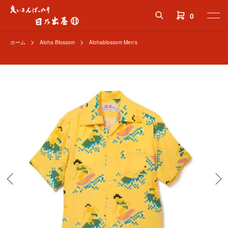
0
ホーム
Aloha Blossom
Alohablossom Men's