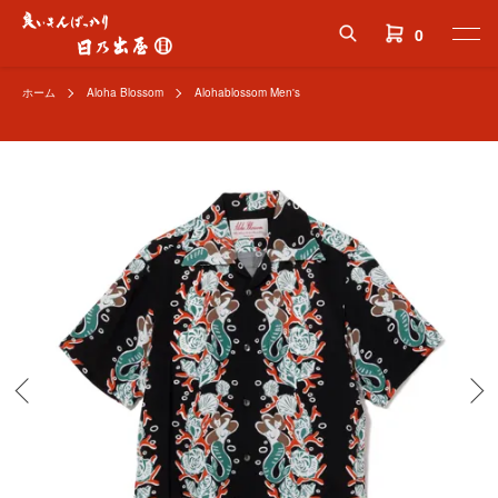
0
ホーム
Aloha Blossom
Alohablossom Men's