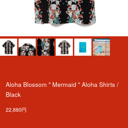
Aloha Blossom " Mermaid " Aloha Shirts /
Black
22,880円