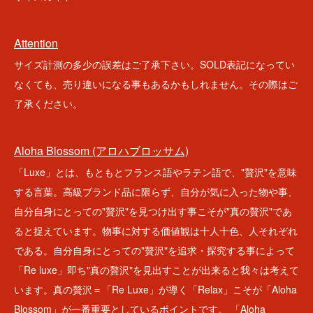
Attention
サイズ計測の多少の誤差はご了承下さい。SOLD表記になってい
なくても、売り違いになる事もあるかもしれません。その際はご
了承ください。
Aloha Blossom (アロハブロッサム)
「Luxe」とは、もともとフランス語やラテン語で、"贅沢"を意味
する言葉。高級ブランド品に限らず、自分が気に入った物や事、
自分自身にとっての"贅沢"を見つけ出す事こそが"真の贅沢"であ
ると捉えています。物事に対する価値観は十人十色、人それぞれ
である。自分自身にとっての"贅沢"を追求・探究する事によって
「Re luxe」即ち"真の贅沢"を見出すことが出来ると我々は考えて
います。真の贅沢＝「Re Luxe」が導く「Relax」こそが「Aloha
Blossom」が一番重要としているポイントです。 「Aloha