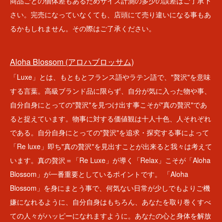
商品ごとの個体差もあるためサイズ計測の多少の誤差はご了承下
さい。完売になっていなくても、店頭にて売り違いになる事もあ
るかもしれません。その際はご了承ください。
Aloha Blossom (アロハブロッサム)
「Luxe」とは、もともとフランス語やラテン語で、"贅沢"を意味
する言葉。高級ブランド品に限らず、自分が気に入った物や事、
自分自身にとっての"贅沢"を見つけ出す事こそが"真の贅沢"であ
ると捉えています。物事に対する価値観は十人十色、人それぞれ
である。自分自身にとっての"贅沢"を追求・探究する事によって
「Re luxe」即ち"真の贅沢"を見出すことが出来ると我々は考えて
います。真の贅沢＝「Re Luxe」が導く「Relax」こそが「Aloha
Blossom」が一番重要としているポイントです。 「Aloha
Blossom」を身にまとう事で、何気ない日常が少しでもよりご機
嫌になれるように、自分自身はもちろん、あなたを取り巻くすべ
ての人々がハッピーになれますように。あなたの心と身体を解放