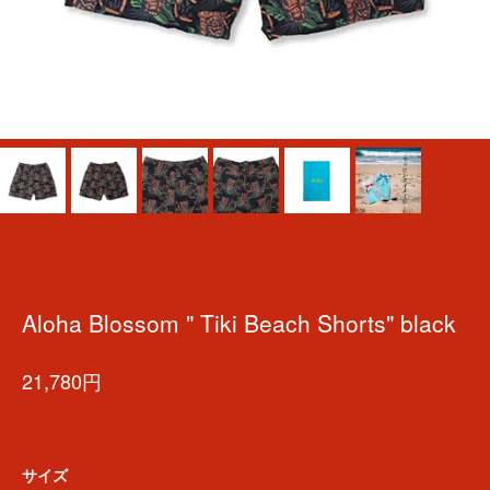
Aloha Blossom " Tiki Beach Shorts" black
21,780円
サイズ