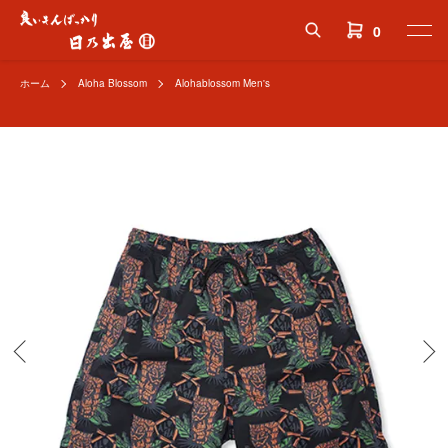
0
ホーム
Aloha Blossom
Alohablossom Men's