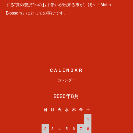
する"真の贅沢"へのお手伝いが出来る事が、我々「Aloha
Blossom」にとっての喜びです。
CALENDAR
カレンダー
2026年8月
日
月
火
水
木
金
土
1
2
3
4
5
6
7
8