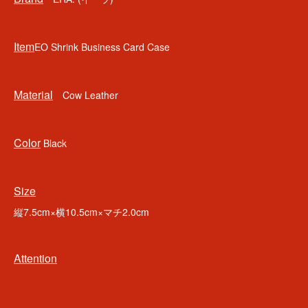
Item
EO Shrink Business Card Case
Material
Cow Leather
Color
Black
Size
縦7.5cm×横10.5cm×マチ2.0cm
Attention