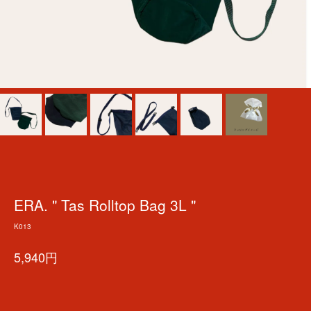
ERA. " Tas Rolltop Bag 3L "
K013
5,940円