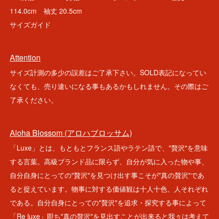
114.0cm 袖丈 20.5cm
サイズガイド
Attention
サイズ計測の多少の誤差はご了承下さい。SOLD表記になってい
なくても、売り違いになる事もあるかもしれません。その際はご
了承ください。
Aloha Blossom (アロハブロッサム)
「Luxe」とは、もともとフランス語やラテン語で、"贅沢"を意味
する言葉。高級ブランド品に限らず、自分が気に入った物や事、
自分自身にとっての"贅沢"を見つけ出す事こそが"真の贅沢"であ
ると捉えています。物事に対する価値観は十人十色、人それぞれ
である。自分自身にとっての"贅沢"を追求・探究する事によって
「Re luxe」即ち"真の贅沢"を見出すことが出来ると我々は考えて