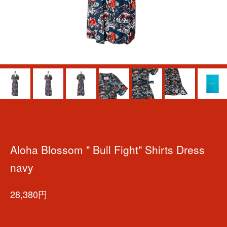
Aloha Blossom " Bull Fight" Shirts Dress
navy
28,380円