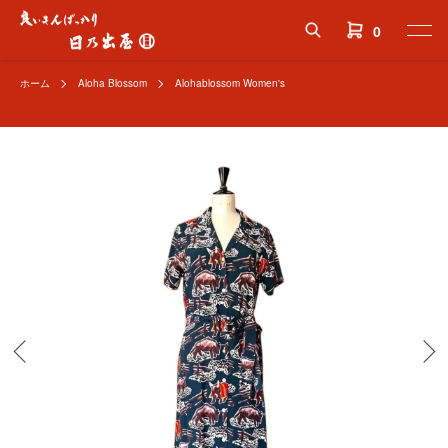
0
ホーム
Aloha Blossom
Alohablossom Women's