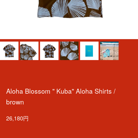
Aloha Blossom " Kuba" Aloha Shirts /
brown
26,180円