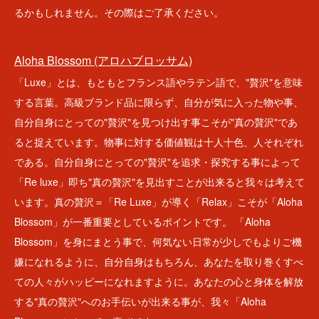
るかもしれません。その際はご了承ください。
Aloha Blossom (アロハブロッサム)
「Luxe」とは、もともとフランス語やラテン語で、"贅沢"を意味
する言葉。高級ブランド品に限らず、自分が気に入った物や事、
自分自身にとっての"贅沢"を見つけ出す事こそが"真の贅沢"であ
ると捉えています。物事に対する価値観は十人十色、人それぞれ
である。自分自身にとっての"贅沢"を追求・探究する事によって
「Re luxe」即ち"真の贅沢"を見出すことが出来ると我々は考えて
います。真の贅沢＝「Re Luxe」が導く「Relax」こそが「Aloha
Blossom」が一番重要としているポイントです。 「Aloha
Blossom」を身にまとう事で、何気ない日常が少しでもよりご機
嫌になれるように、自分自身はもちろん、あなたを取り巻くすべ
ての人々がハッピーになれますように。あなたの心と身体を解放
する"真の贅沢"へのお手伝いが出来る事が、我々「Aloha