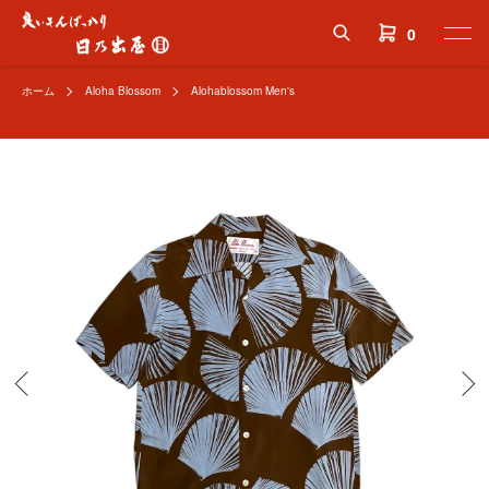
0
ホーム
Aloha Blossom
Alohablossom Men's