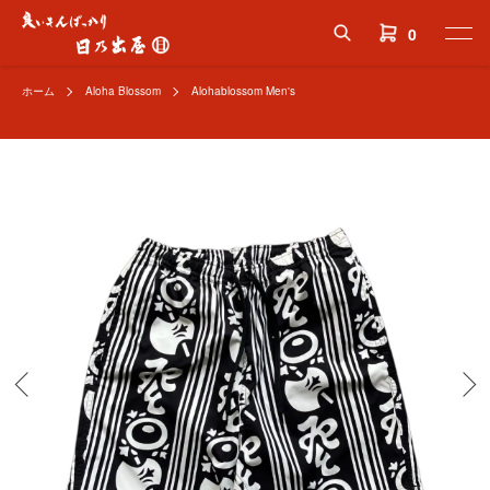
0
ホーム
Aloha Blossom
Alohablossom Men's