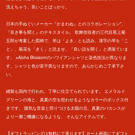
洗えちゃう。良いことばっかり。
日本の手ぬぐいメーカー『かまわぬ』とのコラボレーション"、
『良き事を聞く』のテキスタイル。 歌舞伎役者の三代目尾上菊
五郎が考案した図柄で、斧は「よき」とも読み、漢字の琴を「こ
と」、菊花を「きく」と読ませ、「良い話を聞く」と洒落ていま
す。 ※Aloha Blossomのハワイアンシャツと染色技法が異なりま
す。シャツと色が若干異なりますので、あらかじめご了承下さ
い。
縫製も国内で行われ、丁寧に仕立てられています。 エメラルド
グリーンの海と、真夏の空を想わせるようなカラーのボックス付
きです。 陽気な音楽と照りつける太陽の元、真夏のバカンスが
より一層ご機嫌になるような、 そんなアイテムです。
【ギフトラッピングは無料にて承ります】カート画面にてギフト