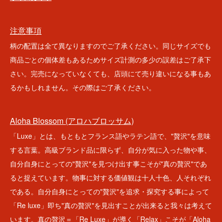
注意事項
柄の配置は全て異なりますのでご了承ください。同じサイズでも
商品ごとの個体差もあるためサイズ計測の多少の誤差はご了承下
さい。完売になっていなくても、店頭にて売り違いになる事もあ
るかもしれません。その際はご了承ください。
Aloha Blossom (アロハブロッサム)
「Luxe」とは、もともとフランス語やラテン語で、"贅沢"を意味
する言葉。高級ブランド品に限らず、自分が気に入った物や事、
自分自身にとっての"贅沢"を見つけ出す事こそが"真の贅沢"であ
ると捉えています。物事に対する価値観は十人十色、人それぞれ
である。自分自身にとっての"贅沢"を追求・探究する事によって
「Re luxe」即ち"真の贅沢"を見出すことが出来ると我々は考えて
います。真の贅沢＝「Re Luxe」が導く「Relax」こそが「Aloha