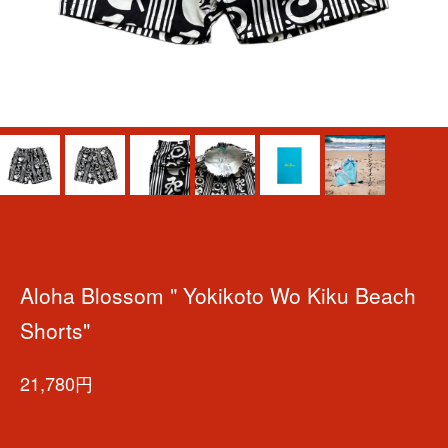
Aloha Blossom " Yokikoto Wo Kiku Beach
Shorts"
21,780円