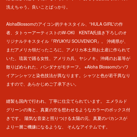
洗えちゃう。良いことばっかり。
AlohaBlossomのアイコン的テキスタイル、”HULA GIRL”の作
者、タトゥーアーティストのW-OKI KENTA氏描き下ろしのオ
リジナルテキスタイル『RYUKYU SOUVENIOR』。 沖縄県が、
まだアメリカ領だったころに、アメリカ本土用お土産に作られて
いた、琉装で踊る女性、アメリカ兵、ヤシノキ、沖縄のお墓等が
散りばめられた、バンダナがモチーフ。 ※Aloha Blossomのハワ
イアンシャツと染色技法が異なります。シャツと色が若干異なり
ますので、あらかじめご了承下さい。
縫製も国内で行われ、丁寧に仕立てられています。 エメラルド
グリーンの海と、真夏の空を想わせるようなカラーのボックス付
きです。 陽気な音楽と照りつける太陽の元、真夏のバカンスが
より一層ご機嫌になるような、 そんなアイテムです。