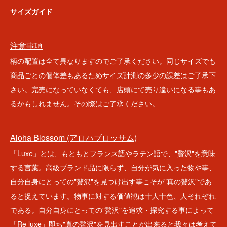
サイズガイド
注意事項
柄の配置は全て異なりますのでご了承ください。同じサイズでも
商品ごとの個体差もあるためサイズ計測の多少の誤差はご了承下
さい。完売になっていなくても、店頭にて売り違いになる事もあ
るかもしれません。その際はご了承ください。
Aloha Blossom (アロハブロッサム)
「Luxe」とは、もともとフランス語やラテン語で、"贅沢"を意味
する言葉。高級ブランド品に限らず、自分が気に入った物や事、
自分自身にとっての"贅沢"を見つけ出す事こそが"真の贅沢"であ
ると捉えています。物事に対する価値観は十人十色、人それぞれ
である。自分自身にとっての"贅沢"を追求・探究する事によって
「Re luxe」即ち"真の贅沢"を見出すことが出来ると我々は考えて