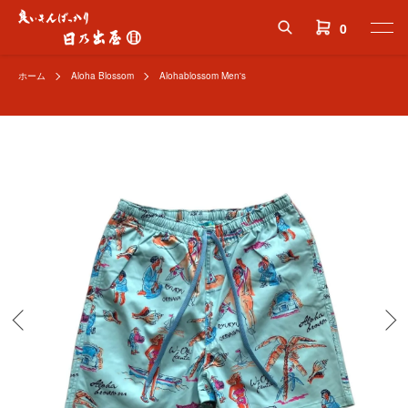
0
ホーム
Aloha Blossom
Alohablossom Men's