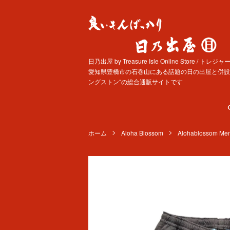
日乃出屋 by Treasure Isle Online Store 
愛知県豊橋市の石巻山にある話題の日の出屋と併設す
ングストン“の総合通販サイトです
ホーム
Aloha Blossom
Alohablossom Men