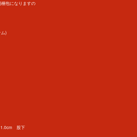
易梱包になりますの
サム)
31.0cm 股下