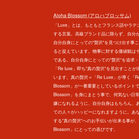
Aloha Blossom (アロハブロッサム)
「Luxe」とは、もともとフランス語やラテ
する言葉。高級ブランド品に限らず、自分
自分自身にとっての"贅沢"を見つけ出す事こ
ると捉えています。物事に対する価値観は
である。自分自身にとっての"贅沢"を追求
「Re luxe」即ち"真の贅沢"を見出すこと
います。真の贅沢＝「Re Luxe」が導く「Rel
Blossom」が一番重要としているポイントです
Blossom」を身にまとう事で、何気ない
嫌になれるように、自分自身はもちろん、
ての人々がハッピーになれますように。あ
する"真の贅沢"へのお手伝いが出来る事が、我
Blossom」にとっての喜びです。