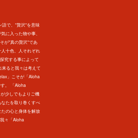
ン語で、"贅沢"を意味
が気に入った物や事、
そが"真の贅沢"であ
十人十色、人それぞれ
・探究する事によって
が出来ると我々は考えて
ax」こそが「Aloha
。 「Aloha
日常が少しでもよりご機
あなたを取り巻くすべ
なたの心と身体を解放
々「Aloha