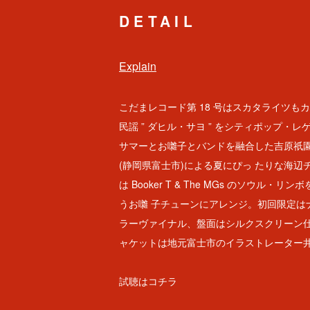
DETAIL
Explain
こだまレコード第 18 号はスカタライツも
民謡 ” ダヒル・サヨ ” をシティポップ・レ
サマーとお囃子とバンドを融合した吉原祇
(静岡県富士市)による夏にぴっ たりな海辺
は Booker T & The MGs のソウル・
うお囃 子チューンにアレンジ。初回限定は
ラーヴァイナル、盤面はシルクスクリーン仕
ャケットは地元富士市のイラストレーター
試聴は
コチラ