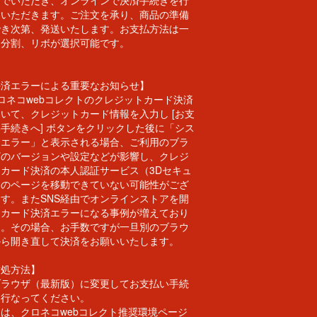
んでいただき、オンラインで決済手続きを行
ていただきます。ご注文を承り、商品の準備
でき次第、発送いたします。お支払方法は一
、分割、リボが選択可能です。
決済エラーによる重要なお知らせ】
ロネコwebコレクトのクレジットカード決済
いて、クレジットカード情報を入力し [お支
手続きへ] ボタンをクリックした後に「シス
ムエラー」と表示される場合、ご利用のブラ
ザのバージョンや設定などが影響し、クレジ
トカード決済の本人認証サービス（3Dセキュ
）のページを移動できていない可能性がござ
ます。またSNS経由でオンラインストアを開
とカード決済エラーになる事例が増えており
す。その場合、お手数ですが一旦別のブラウ
から開き直して決済をお願いいたします。
対処方法】
ブラウザ（最新版）に変更してお支払い手続
を行なってください。
は、クロネコwebコレクト推奨環境ページ