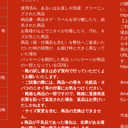
の
使用済み、あるいはお直しや洗濯、クリーニン
い
グされた商品
http
納品書・商品タグ・ラベルを切り離したり、紛
【
失された商品
ご利
| 栃
お客様のもとでニオイが付着したり、汚れ、キ
場合
ズが生じた商品
だ
商品（箱・付属品も含む）を弊社へご返送いた
セ
だいた時の状態が、お届け時と大きく異なって
用
いた場合
UR
パッケージを開封した商品（パッケージが商品
す
の一部となっているCD等）
htt
・靴の試し履きは必ず室内で行っていただくよ
うお願いいたします。
 和歌
・ご試着の際には、商品への香水・化粧品・タ
Ama
バコのニオイ等の付着にお気をつけください。
・靴箱も商品の一部ですので、靴箱に直接発送
Am
伝票を貼って返送された場合、返品はお受けい
払
たしかねます。
 宮崎
・サイズ変更を含む、商品の交換はできませ
代
ん。
※ 商品が不良品であった場合は、在庫がある場
商
合に限り、同一商品と交換いたします。