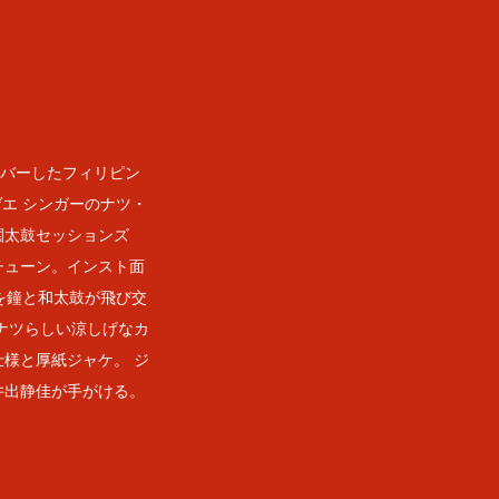
カバーしたフィリピン
ゲエ シンガーのナツ・
園太鼓セッションズ
チューン。インスト面
リンボを鐘と和太鼓が飛び交
ナツらしい涼しげなカ
様と厚紙ジャケ。 ジ
井出静佳が手がける。