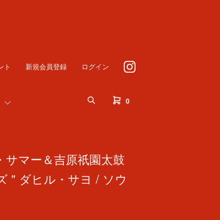
ント
新規会員登録
ログイン
0
"ナツ・サマー＆吉原祇園太鼓
 " ダヒル・サヨ / ソウ