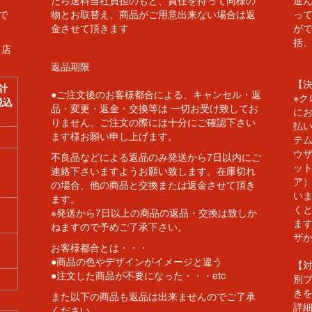
たら送料当社負担のもと、責任を持って同様の
進
で
物とお取替え、商品がご用意出来ない場合は返
っ
金させて頂きます
が
括
当店
返品期限
【
計
●ご注文後のお客様都合による、キャンセル・返
※ク
税込
品・変更・返金・交換等は 一切お受け致してお
にお
りません。ご注文の際には十分にご確認下さい
払い
ます様お願い申し上げます。
テ
ウ
不良品などによる返品のみ発送から7日以内にご
ッ
連絡下さいますようお願い致します。在庫切れ
ア
の場合、他の商品と交換または返金させて頂き
い
ます。
く
※発送から7日以上の商品の返品・交換は致しか
ま
ねますので予めご了承下さい。
ザ
お客様都合とは・・・
●商品の色やデザインがイメージと違う
【
●注文した商品が不要になった・・・etc
別
き
また以下の商品も返品は出来ませんのでご了承
詳細
ください。