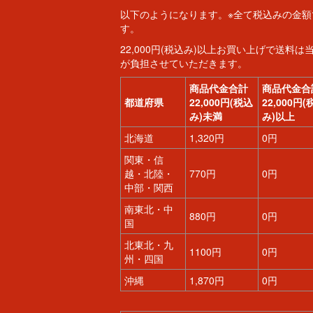
以下のようになります。※全て税込みの金額
す。
22,000円(税込み)以上お買い上げで送料は
が負担させていただきます。
商品代金合計
商品代金合
都道府県
22,000円(税込
22,000円(
み)未満
み)以上
北海道
1,320円
0円
関東・信
越・北陸・
770円
0円
中部・関西
南東北・中
880円
0円
国
北東北・九
1100円
0円
州・四国
沖縄
1,870円
0円