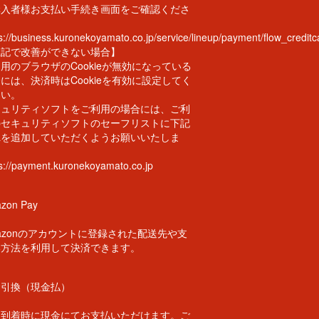
購入者様お支払い手続き画面をご確認くださ
。
s://business.kuronekoyamato.co.jp/service/lineup/payment/flow_creditc
上記で改善ができない場合】
用のブラウザのCookieが無効になっている
には、決済時はCookieを有効に設定してく
さい。
キュリティソフトをご利用の場合には、ご利
のセキュリティソフトのセーフリストに下記
Lを追加していただくようお願いいたしま
。
ps://payment.kuronekoyamato.co.jp
zon Pay
azonのアカウントに登録された配送先や支
い方法を利用して決済できます。
金引換（現金払）
品到着時に現金にてお支払いただけます。ご