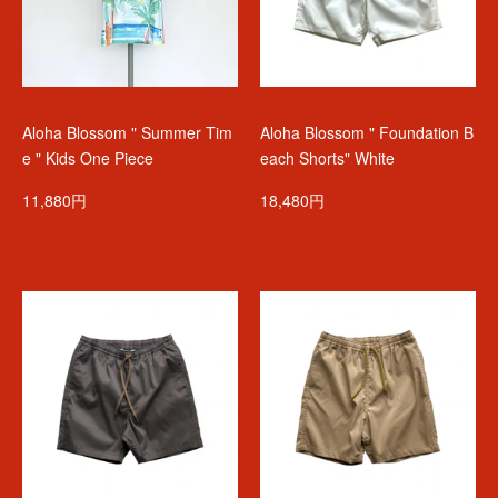
Aloha Blossom " Summer Tim
Aloha Blossom " Foundation B
e " Kids One Piece
each Shorts" White
11,880円
18,480円