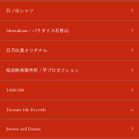
日ノ出シャツ
Ishimakisan / パラダイス石巻山
日乃出屋オリヂナル
稲吉映画製作所 / 芋プロダクション
100BON
Treasure Isle Records
Brown and Dennis