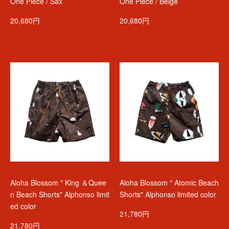
One Piece / Sax
One Piece / Beige
20,680円
20,680円
Aloha Blossom " King ＆Quee
Aloha Blossom " Atomic Beach
n Beach Shorts" Alphonso limit
Shorts" Alphonso limited color
ed color
21,780円
21,780円