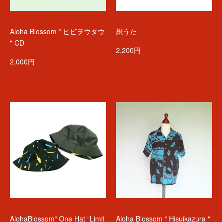
Aloha Blossom " ヒビヲウタウ
想うた
" CD
2,200円
2,000円
AlohaBlossom" One Hat "Limit
Aloha Blossom " Hisuikazura "