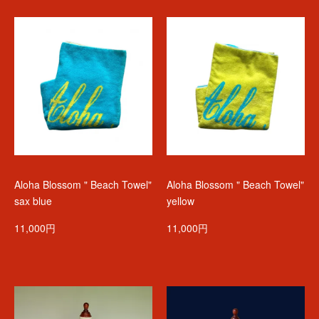
Aloha Blossom " Beach Towel"
Aloha Blossom " Beach Towel"
sax blue
yellow
11,000円
11,000円