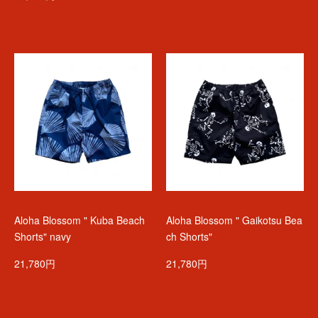
Aloha Blossom " Kuba Beach
Aloha Blossom " Gaikotsu Bea
Shorts" navy
ch Shorts"
21,780円
21,780円