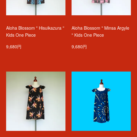
Aloha Blossom " Hisuikazura "
Aloha Blossom " Minsa Argyle
Kids One Piece
" Kids One Piece
9,680円
9,680円