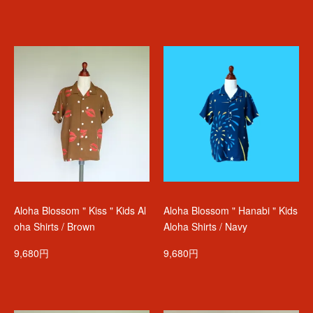
Aloha Blossom " Kiss " Kids Al
Aloha Blossom " Hanabi " Kids
oha Shirts / Brown
Aloha Shirts / Navy
9,680円
9,680円