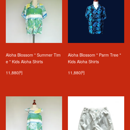
Aloha Blossom " Summer Tim
Aloha Blossom " Parm Tree "
e " Kids Aloha Shirts
Kids Aloha Shirts
11,880円
11,880円