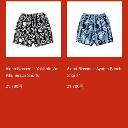
Aloha Blossom " Yokikoto Wo
Aloha Blossom "Ayame Beach
Kiku Beach Shorts"
Shorts"
21,780円
21,780円