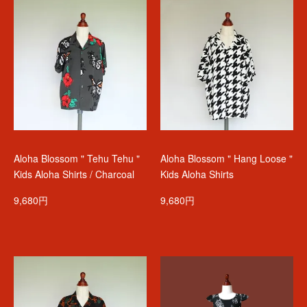
Aloha Blossom " Tehu Tehu "
Aloha Blossom " Hang Loose "
Kids Aloha Shirts / Charcoal
Kids Aloha Shirts
9,680円
9,680円