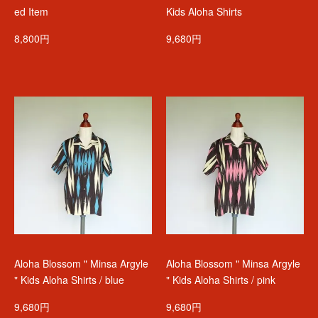
ed Item
Kids Aloha Shirts
8,800円
9,680円
Aloha Blossom " Minsa Argyle
Aloha Blossom " Minsa Argyle
" Kids Aloha Shirts / blue
" Kids Aloha Shirts / pink
9,680円
9,680円