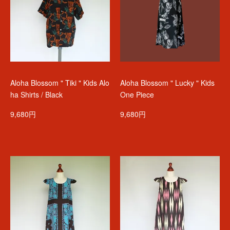
Aloha Blossom " Tiki " Kids Alo
Aloha Blossom " Lucky " Kids
ha Shirts / Black
One Piece
9,680円
9,680円