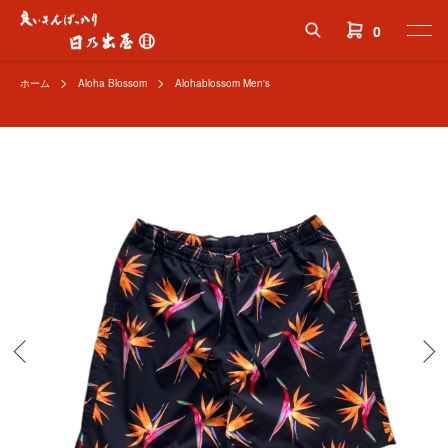
0
ホーム
Aloha Blossom
Alohablossom Men's