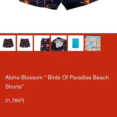
Aloha Blossom " Birds Of Paradise Beach
Shorts"
21,780円