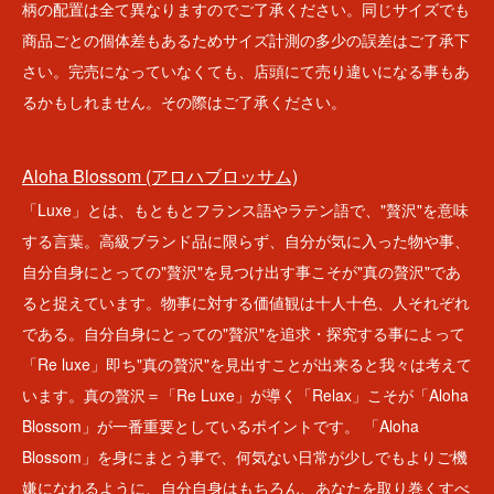
柄の配置は全て異なりますのでご了承ください。同じサイズでも
商品ごとの個体差もあるためサイズ計測の多少の誤差はご了承下
さい。完売になっていなくても、店頭にて売り違いになる事もあ
るかもしれません。その際はご了承ください。
Aloha Blossom (アロハブロッサム)
「Luxe」とは、もともとフランス語やラテン語で、"贅沢"を意味
する言葉。高級ブランド品に限らず、自分が気に入った物や事、
自分自身にとっての"贅沢"を見つけ出す事こそが"真の贅沢"であ
ると捉えています。物事に対する価値観は十人十色、人それぞれ
である。自分自身にとっての"贅沢"を追求・探究する事によって
「Re luxe」即ち"真の贅沢"を見出すことが出来ると我々は考えて
います。真の贅沢＝「Re Luxe」が導く「Relax」こそが「Aloha
Blossom」が一番重要としているポイントです。 「Aloha
Blossom」を身にまとう事で、何気ない日常が少しでもよりご機
嫌になれるように、自分自身はもちろん、あなたを取り巻くすべ