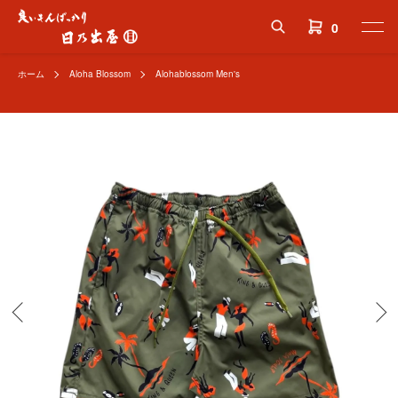
0
ホーム
Aloha Blossom
Alohablossom Men's