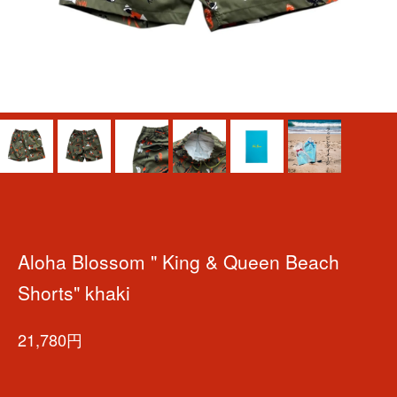
Aloha Blossom " King & Queen Beach
Shorts" khaki
21,780円