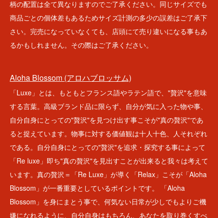
柄の配置は全て異なりますのでご了承ください。同じサイズでも
商品ごとの個体差もあるためサイズ計測の多少の誤差はご了承下
さい。完売になっていなくても、店頭にて売り違いになる事もあ
るかもしれません。その際はご了承ください。
Aloha Blossom (アロハブロッサム)
「Luxe」とは、もともとフランス語やラテン語で、"贅沢"を意味
する言葉。高級ブランド品に限らず、自分が気に入った物や事、
自分自身にとっての"贅沢"を見つけ出す事こそが"真の贅沢"であ
ると捉えています。物事に対する価値観は十人十色、人それぞれ
である。自分自身にとっての"贅沢"を追求・探究する事によって
「Re luxe」即ち"真の贅沢"を見出すことが出来ると我々は考えて
います。真の贅沢＝「Re Luxe」が導く「Relax」こそが「Aloha
Blossom」が一番重要としているポイントです。 「Aloha
Blossom」を身にまとう事で、何気ない日常が少しでもよりご機
嫌になれるように、自分自身はもちろん、あなたを取り巻くすべ